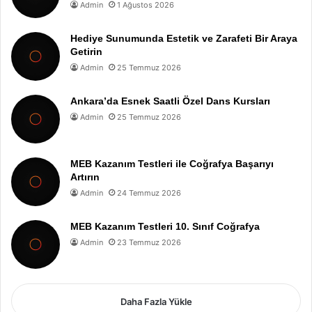
Admin
1 Ağustos 2026
Hediye Sunumunda Estetik ve Zarafeti Bir Araya
Getirin
Admin
25 Temmuz 2026
Ankara’da Esnek Saatli Özel Dans Kursları
Admin
25 Temmuz 2026
MEB Kazanım Testleri ile Coğrafya Başarıyı
Artırın
Admin
24 Temmuz 2026
MEB Kazanım Testleri 10. Sınıf Coğrafya
Admin
23 Temmuz 2026
Daha Fazla Yükle