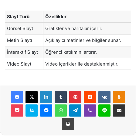
Slayt Türü
Özellikler
Görsel Slayt
Grafikler ve haritalar içerir.
Metin Slaytı
Açıklayıcı metinler ve bilgiler sunar.
İnteraktif Slayt
Öğrenci katılımını artırır.
Video Slayt
Video içerikler ile desteklenmiştir.
Facebook
X
LinkedIn
Tumblr
Pinterest
Reddit
VKontakte
Odnok
Pocket
Skype
Messenger
WhatsApp
Telegram
Viber
Line
E-Posta ile payla
Yazdır