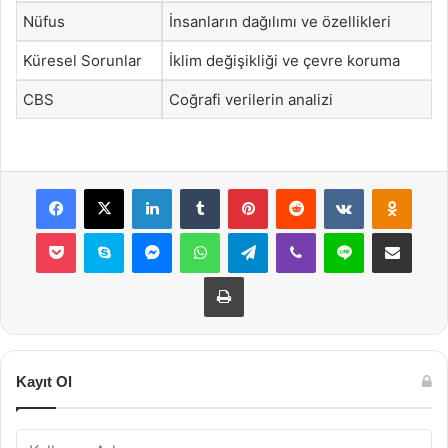
Nüfus
İnsanların dağılımı ve özellikleri
Küresel Sorunlar
İklim değişikliği ve çevre koruma
CBS
Coğrafi verilerin analizi
Facebook
X
LinkedIn
Tumblr
Pinterest
Reddit
VKontakte
Odnok
Pocket
Skype
Messenger
WhatsApp
Telegram
Viber
Line
E-Posta ile payla
Yazdır
Kayıt Ol