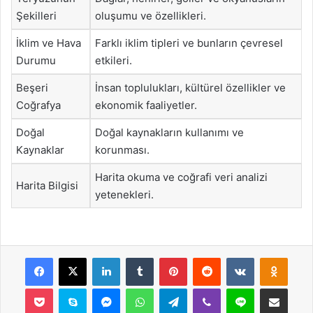
Şekilleri
oluşumu ve özellikleri.
İklim ve Hava
Farklı iklim tipleri ve bunların çevresel
Durumu
etkileri.
Beşeri
İnsan toplulukları, kültürel özellikler ve
Coğrafya
ekonomik faaliyetler.
Doğal
Doğal kaynakların kullanımı ve
Kaynaklar
korunması.
Harita okuma ve coğrafi veri analizi
Harita Bilgisi
yetenekleri.
Facebook
X
LinkedIn
Tumblr
Pinterest
Reddit
VKontakte
Odnok
Pocket
Skype
Messenger
WhatsApp
Telegram
Viber
Line
E-Posta ile payla