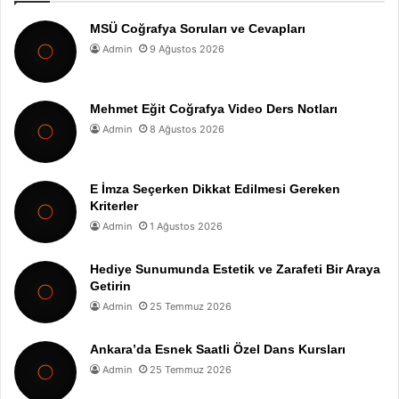
MSÜ Coğrafya Soruları ve Cevapları
Admin
9 Ağustos 2026
Mehmet Eğit Coğrafya Video Ders Notları
Admin
8 Ağustos 2026
E İmza Seçerken Dikkat Edilmesi Gereken
Kriterler
Admin
1 Ağustos 2026
Hediye Sunumunda Estetik ve Zarafeti Bir Araya
Getirin
Admin
25 Temmuz 2026
Ankara’da Esnek Saatli Özel Dans Kursları
Admin
25 Temmuz 2026