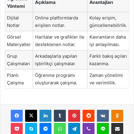
Açıklama
Avantajları
Yöntemi
Dijital
Online platformlarda
Kolay erişim,
Notlar
erişilen notlar.
güncellenebilirlik.
Görsel
Haritalar ve grafikler ile
Kavramların daha
Materyaller
desteklenen notlar.
iyi anlaşılması.
Grup
Arkadaşlarla yapılan
Farklı bakış açıları
Çalışmaları
işbirlikçi çalışmalar.
kazanma.
Planlı
Öğrenme programı
Zaman yönetimi
Çalışma
oluşturarak çalışma.
ve verimlilik.
Facebook
X
LinkedIn
Tumblr
Pinterest
Reddit
VKontakte
Odnok
Pocket
Skype
Messenger
WhatsApp
Telegram
Viber
Line
E-Posta ile payla