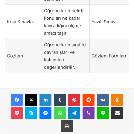
Öğrencilerin belirli
konuları ne kadar
Kısa Sınavlar
Yazılı Sınav
kavradığını ölçme
amacı taşır.
Öğrencilerin sınıf içi
davranışları ve
Gözlem
Gözlem Formları
katılımları
değerlendirilir.
Facebook
X
LinkedIn
Tumblr
Pinterest
Reddit
VKontakte
Odnok
Pocket
Skype
Messenger
WhatsApp
Telegram
Viber
Line
E-Posta ile payla
Yazdır