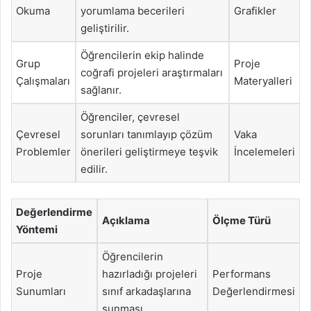
Okuma
yorumlama becerileri
Grafikler
geliştirilir.
Öğrencilerin ekip halinde
Grup
Proje
coğrafi projeleri araştırmaları
Çalışmaları
Materyalleri
sağlanır.
Öğrenciler, çevresel
Çevresel
sorunları tanımlayıp çözüm
Vaka
Problemler
önerileri geliştirmeye teşvik
İncelemeleri
edilir.
Değerlendirme
Açıklama
Ölçme Türü
Yöntemi
Öğrencilerin
Proje
hazırladığı projeleri
Performans
Sunumları
sınıf arkadaşlarına
Değerlendirmesi
sunması.