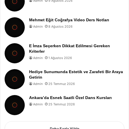
Admin
9 Ağustos 2026
Mehmet Eğit Coğrafya Video Ders Notları
Admin
8 Ağustos 2026
E İmza Seçerken Dikkat Edilmesi Gereken
Kriterler
Admin
1 Ağustos 2026
Hediye Sunumunda Estetik ve Zarafeti Bir Araya
Getirin
Admin
25 Temmuz 2026
Ankara’da Esnek Saatli Özel Dans Kursları
Admin
25 Temmuz 2026
Daha Fazla Yükle