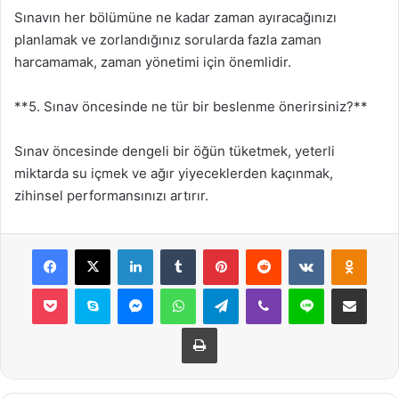
Sınavın her bölümüne ne kadar zaman ayıracağınızı
planlamak ve zorlandığınız sorularda fazla zaman
harcamamak, zaman yönetimi için önemlidir.
**5. Sınav öncesinde ne tür bir beslenme önerirsiniz?**
Sınav öncesinde dengeli bir öğün tüketmek, yeterli
miktarda su içmek ve ağır yiyeceklerden kaçınmak,
zihinsel performansınızı artırır.
Facebook
X
LinkedIn
Tumblr
Pinterest
Reddit
VKontakte
Odnok
Pocket
Skype
Messenger
WhatsApp
Telegram
Viber
Line
E-Posta ile payla
Yazdır