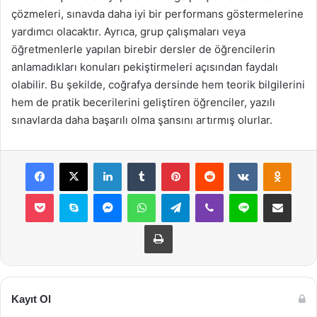
çözmeleri, sınavda daha iyi bir performans göstermelerine
yardımcı olacaktır. Ayrıca, grup çalışmaları veya
öğretmenlerle yapılan birebir dersler de öğrencilerin
anlamadıkları konuları pekiştirmeleri açısından faydalı
olabilir. Bu şekilde, coğrafya dersinde hem teorik bilgilerini
hem de pratik becerilerini geliştiren öğrenciler, yazılı
sınavlarda daha başarılı olma şansını artırmış olurlar.
Facebook
X
LinkedIn
Tumblr
Pinterest
Reddit
VKontakte
Odnok
Pocket
Skype
Messenger
WhatsApp
Telegram
Viber
Line
E-Posta ile payla
Yazdır
Kayıt Ol