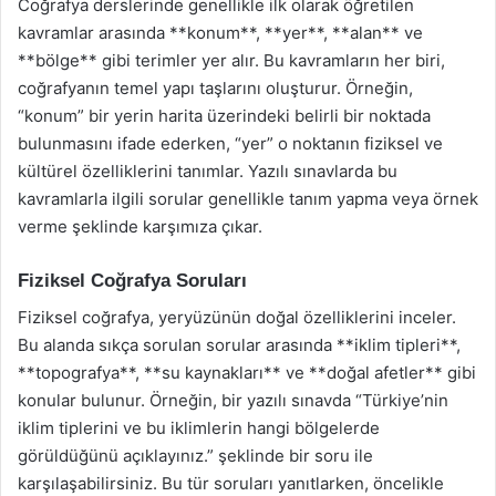
Coğrafya derslerinde genellikle ilk olarak öğretilen
kavramlar arasında **konum**, **yer**, **alan** ve
**bölge** gibi terimler yer alır. Bu kavramların her biri,
coğrafyanın temel yapı taşlarını oluşturur. Örneğin,
“konum” bir yerin harita üzerindeki belirli bir noktada
bulunmasını ifade ederken, “yer” o noktanın fiziksel ve
kültürel özelliklerini tanımlar. Yazılı sınavlarda bu
kavramlarla ilgili sorular genellikle tanım yapma veya örnek
verme şeklinde karşımıza çıkar.
Fiziksel Coğrafya Soruları
Fiziksel coğrafya, yeryüzünün doğal özelliklerini inceler.
Bu alanda sıkça sorulan sorular arasında **iklim tipleri**,
**topografya**, **su kaynakları** ve **doğal afetler** gibi
konular bulunur. Örneğin, bir yazılı sınavda “Türkiye’nin
iklim tiplerini ve bu iklimlerin hangi bölgelerde
görüldüğünü açıklayınız.” şeklinde bir soru ile
karşılaşabilirsiniz. Bu tür soruları yanıtlarken, öncelikle