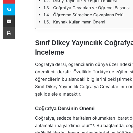
Dikey Yayıncılık ve Eğitim Kalitesi
Skype
Coğrafya Cevapları ve Öğrenci Başarısı
Öğrenme Sürecinde Cevapların Rolü
E-Posta ile paylaş
Kaynak Kullanımının Önemi
Yazdır
Sınıf Dikey Yayıncılık Coğrafy
İnceleme
Coğrafya dersi, öğrencilerin dünya üzerindeki f
önemli bir derstir. Özellikle Türkiye’de eğitim 
öğrencilerin bu alandaki bilgilerini pekiştirme
Sınıf Dikey Yayıncılık Coğrafya Cevapları’nın ön
şekilde ele alınacaktır.
Coğrafya Dersinin Önemi
Coğrafya, sadece haritaları okumaktan ibaret değ
anlamalarına yardımcı olur**. Bu bağlamda, coğr
değişikliklerini, insan yerleşimlerini ve kültüre