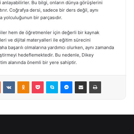
yi anlayabilirler. Bu bilgi, onların dünya görüşlerini
ırır. Coğrafya dersi, sadece bir ders değil, aynı
 yolculuğunun bir parçasıdır.
ciler hem de öğretmenler için değerli bir kaynak
ri ve dijital materyalleri ile eğitim sürecini
aha başarılı olmalarına yardımcı olurken, aynı zamanda
tiştirmeyi hedeflemektedir. Bu nedenle, Dikey
tim alanında önemli bir yere sahiptir.
st
Reddit
VKontakte
Odnoklassniki
Pocket
Skype
Messenger
E-Posta ile paylaş
Yazdır