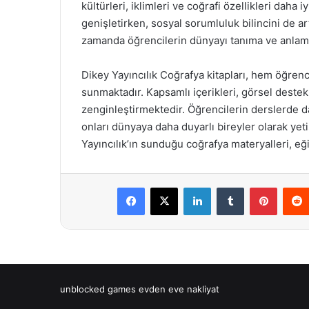
kültürleri, iklimleri ve coğrafi özellikleri daha i
genişletirken, sosyal sorumluluk bilincini de art
zamanda öğrencilerin dünyayı tanıma ve anlama
Dikey Yayıncılık Coğrafya kitapları, hem öğren
sunmaktadır. Kapsamlı içerikleri, görsel destekle
zenginleştirmektedir. Öğrencilerin derslerde d
onları dünyaya daha duyarlı bireyler olarak ye
Yayıncılık’ın sunduğu coğrafya materyalleri, eği
Facebook
X
LinkedIn
Tumblr
Pintere
unblocked games
evden eve nakliyat