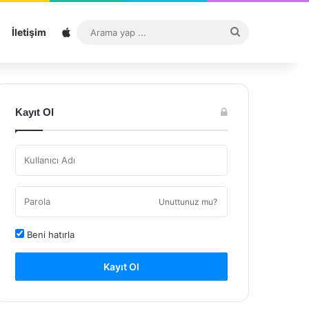
Sitemap
Arama
İletişim
yap
...
Kayıt Ol
Unuttunuz mu?
Beni hatırla
Kayıt Ol