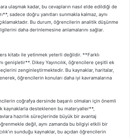
a ulaşmak kadar, bu cevapların nasıl elde edildiği de
rı**, sadece doğru yanıtları sunmakla kalmaz, aynı
çıklamaktadır. Bu durum, öğrencilerin analitik düşünme
ilgilerini daha derinlemesine anlamalarını sağlar.
s kitabı ile yetinmek yeterli değildir. **Farklı
nı genişletir**. Dikey Yayıncılık, öğrencilere çeşitli ek
lerini zenginleştirmektedir. Bu kaynaklar, haritalar,
lenerek, öğrencilerin konuları daha iyi kavramalarına
cilerin coğrafya dersinde başarılı olmaları için önemli
e ek kaynaklarla desteklenen bu materyaller**,
navlara hazırlık süreçlerinde büyük bir avantaj
ğrenmekle değil, aynı zamanda bu bilgiyi etkili bir
ncılık’ın sunduğu kaynaklar, bu açıdan öğrencilerin