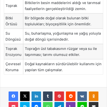
Bitkilerin besin maddelerini aldığı ve tarımsal
Toprak
faaliyetlerin gerçekleştirildiği zemin.
Bitki
Bir bölgede doğal olarak bulunan bitki
Örtüsü
toplulukları; biyoçeşitlilik için önemlidir.
Su
Su, buharlaşma, yoğunlaşma ve yağış yoluyla
Döngüsü
doğal döngü içerisindedir.
Toprak
Toprağın üst tabakasının rüzgar veya su ile
Erozyonu
taşınması; tarımı olumsuz etkiler.
Çevresel
Doğal kaynakların sürdürülebilir kullanımı için
Koruma
yapılan tüm çalışmalar.
Facebook
X
LinkedIn
Tumblr
Pinterest
Reddit
VKontakte
Odnok
Pocket
Skype
Messenger
WhatsApp
Telegram
Viber
Line
E-Posta ile payla