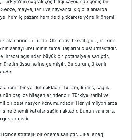
Türkiye’nin coğrafi çeşitliliği sayesinde geniş bir
Sebze, meyve, tahıl ve hayvancılık gibi alanlarda
iye, hem iç pazara hem de dış ticarete yönelik önemli
 alanlarından biridir. Otomotiv, tekstil, gıda, makine
e’nin sanayi üretiminin temel taşlarını oluşturmaktadır.
 ihracat açısından büyük bir potansiyele sahiptir.
ın üretim üssü haline gelmiştir. Bu durum, ülkenin
tadır.
önemli bir yer tutmaktadır. Turizm, finans, sağlık,
ünün başlıca bileşenlerindendir. Türkiye, tarihi ve
emli bir destinasyon konumundadır. Her yıl milyonlarca
misine önemli katkılar sağlamaktadır. Bunun yanı sıra,
 göstermiştir.
 içinde stratejik bir öneme sahiptir. Ülke, enerji