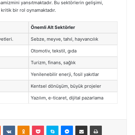
inamizmini yansıtmaktadır. Bu sektörlerin gelişimi,
ritik bir rol oynamaktadır.
Önemli Alt Sektörler
etleri.
Sebze, meyve, tahıl, hayvancılık
Otomotiv, tekstil, gıda
Turizm, finans, sağlık
Yenilenebilir enerji, fosil yakıtlar
Kentsel dönüşüm, büyük projeler
Yazılım, e-ticaret, dijital pazarlama
st
Reddit
VKontakte
Odnoklassniki
Pocket
Skype
Messenger
E-Posta ile paylaş
Yazdır