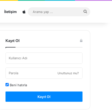
Sitemap
Arama
İletişim
yap
...
Kayıt Ol
Unuttunuz mu?
Beni hatırla
Kayıt Ol