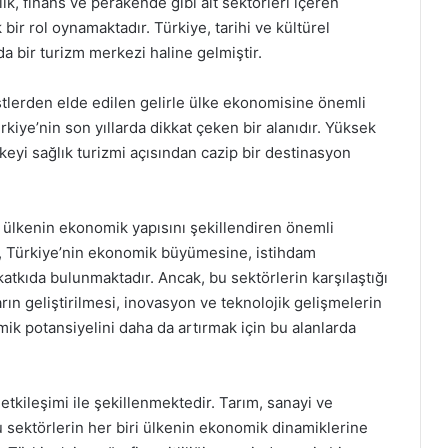
lık, finans ve perakende gibi alt sektörleri içeren
ir rol oynamaktadır. Türkiye, tarihi ve kültürel
da bir turizm merkezi haline gelmiştir.
stlerden elde edilen gelirle ülke ekonomisine önemli
ürkiye’nin son yıllarda dikkat çeken bir alanıdır. Yüksek
 ülkeyi sağlık turizmi açısından cazip bir destinasyon
, ülkenin ekonomik yapısını şekillendiren önemli
rü, Türkiye’nin ekonomik büyümesine, istihdam
atkıda bulunmaktadır. Ancak, bu sektörlerin karşılaştığı
ların geliştirilmesi, inovasyon ve teknolojik gelişmelerin
ik potansiyelini daha da artırmak için bu alanlarda
 etkileşimi ile şekillenmektedir. Tarım, sanayi ve
u sektörlerin her biri ülkenin ekonomik dinamiklerine