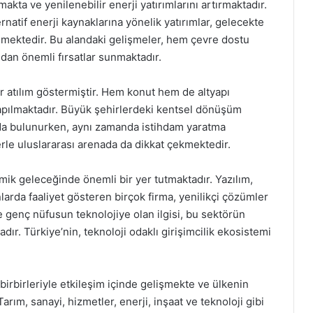
makta ve yenilenebilir enerji yatırımlarını artırmaktadır.
ernatif enerji kaynaklarına yönelik yatırımlar, gelecekte
emektedir. Bu alandaki gelişmeler, hem çevre dostu
an önemli fırsatlar sunmaktadır.
ir atılım göstermiştir. Hem konut hem de altyapı
 yapılmaktadır. Büyük şehirlerdeki kentsel dönüşüm
ıda bulunurken, aynı zamanda istihdam yaratma
erle uluslararası arenada da dikkat çekmektedir.
mik geleceğinde önemli bir yer tutmaktadır. Yazılım,
nlarda faaliyet gösteren birçok firma, yenilikçi çözümler
 genç nüfusun teknolojiye olan ilgisi, bu sektörün
r. Türkiye’nin, teknoloji odaklı girişimcilik ekosistemi
 birbirleriyle etkileşim içinde gelişmekte ve ülkenin
m, sanayi, hizmetler, enerji, inşaat ve teknoloji gibi