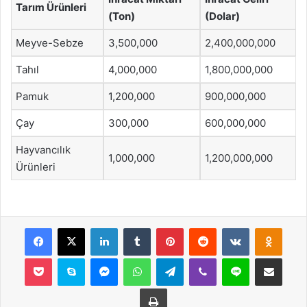
Tarım Ürünleri
(Ton)
(Dolar)
Meyve-Sebze
3,500,000
2,400,000,000
Tahıl
4,000,000
1,800,000,000
Pamuk
1,200,000
900,000,000
Çay
300,000
600,000,000
Hayvancılık
1,000,000
1,200,000,000
Ürünleri
Facebook
X
LinkedIn
Tumblr
Pinterest
Reddit
VKontakte
Odnok
Pocket
Skype
Messenger
WhatsApp
Telegram
Viber
Line
E-Posta ile payla
Yazdır