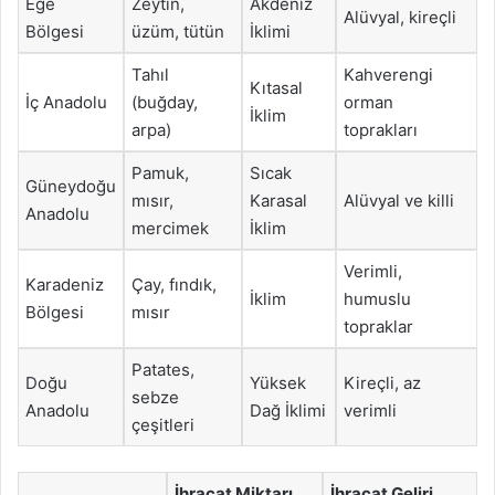
Ege
Zeytin,
Akdeniz
Alüvyal, kireçli
Bölgesi
üzüm, tütün
İklimi
Tahıl
Kahverengi
Kıtasal
İç Anadolu
(buğday,
orman
İklim
arpa)
toprakları
Pamuk,
Sıcak
Güneydoğu
mısır,
Karasal
Alüvyal ve killi
Anadolu
mercimek
İklim
Verimli,
Karadeniz
Çay, fındık,
İklim
humuslu
Bölgesi
mısır
topraklar
Patates,
Doğu
Yüksek
Kireçli, az
sebze
Anadolu
Dağ İklimi
verimli
çeşitleri
İhracat Miktarı
İhracat Geliri