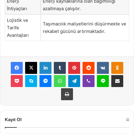
Enerji
Enerji kaynaklarına olan bağımlılığı
İhtiyaçları
azaltmaya çalışılır.
Lojistik ve
Taşımacılık maliyetlerini düşürmekte ve
Tarife
rekabet gücünü artırmaktadır.
Avantajları
Facebook
X
LinkedIn
Tumblr
Pinterest
Reddit
VKontakte
Odnok
Pocket
Skype
Messenger
WhatsApp
Telegram
Viber
Line
E-Posta ile payla
Yazdır
Kayıt Ol