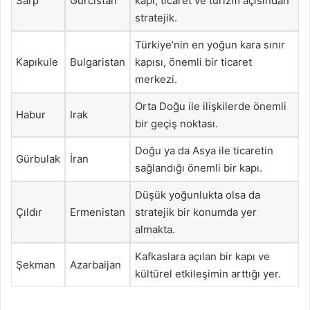
Sarp
Gürcistan
kapı, ticaret ve turizm açısından
stratejik.
Türkiye’nin en yoğun kara sınır
Kapıkule
Bulgaristan
kapısı, önemli bir ticaret
merkezi.
Orta Doğu ile ilişkilerde önemli
Habur
Irak
bir geçiş noktası.
Doğu ya da Asya ile ticaretin
Gürbulak
İran
sağlandığı önemli bir kapı.
Düşük yoğunlukta olsa da
Çıldır
Ermenistan
stratejik bir konumda yer
almakta.
Kafkaslara açılan bir kapı ve
Şekman
Azarbaijan
kültürel etkileşimin arttığı yer.