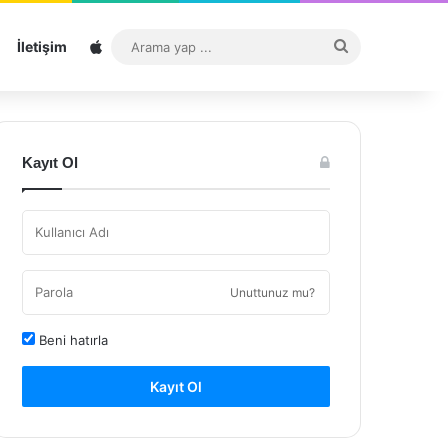
Sitemap
Arama
İletişim
yap
...
Kayıt Ol
Unuttunuz mu?
Beni hatırla
Kayıt Ol