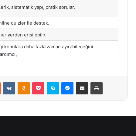
erik, sistematik yapı, pratik sorular.
online quizler ile destek.
er yerden erişilebilir.
gi konulara daha fazla zaman ayırabileceğini
yardımcı。
st
Reddit
VKontakte
Odnoklassniki
Pocket
Skype
Messenger
E-Posta ile paylaş
Yazdır