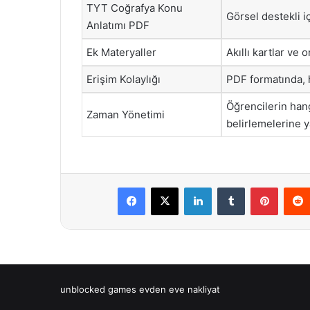
TYT Coğrafya Konu
Görsel destekli iç
Anlatımı PDF
Ek Materyaller
Akıllı kartlar ve 
Erişim Kolaylığı
PDF formatında, h
Öğrencilerin han
Zaman Yönetimi
belirlemelerine 
Facebook
X
LinkedIn
Tumblr
Pintere
unblocked games
evden eve nakliyat