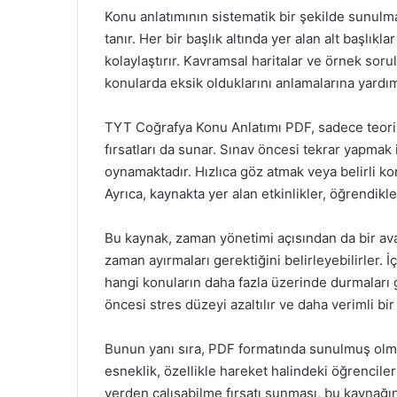
Konu anlatımının sistematik bir şekilde sunulmas
tanır. Her bir başlık altında yer alan alt başlı
kolaylaştırır. Kavramsal haritalar ve örnek so
konularda eksik olduklarını anlamalarına yardım
TYT Coğrafya Konu Anlatımı PDF, sadece teorik 
fırsatları da sunar. Sınav öncesi tekrar yapmak 
oynamaktadır. Hızlıca göz atmak veya belirli kon
Ayrıca, kaynakta yer alan etkinlikler, öğrendikle
Bu kaynak, zaman yönetimi açısından da bir ava
zaman ayırmaları gerektiğini belirleyebilirler. İç
hangi konuların daha fazla üzerinde durmaları 
öncesi stres düzeyi azaltılır ve daha verimli bir
Bunun yanı sıra, PDF formatında sunulmuş olma
esneklik, özellikle hareket halindeki öğrenciler 
yerden çalışabilme fırsatı sunması, bu kaynağı