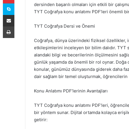
Skype
dersinden başarılı olmaları için etkili bir çalı
TYT Coğrafya konu anlatımı PDF’leri önemli bi
E-Posta ile paylaş
TYT Coğrafya Dersi ve Önemi
Yazdır
Coğrafya, dünya üzerindeki fiziksel özellikler, i
etkileşimlerini inceleyen bir bilim dalıdır. TYT
alandaki bilgi ve becerilerinin ölçülmesini sağ
günlük yaşamda da önemli bir rol oynar. Doğa ola
konular, günümüz dünyasında giderek daha faz
dair sağlam bir temel oluşturmak, öğrencilerin 
Konu Anlatımı PDF’lerinin Avantajları
TYT Coğrafya konu anlatımı PDF’leri, öğrenciler
bir yöntem sunar. Dijital ortamda kolayca erişi
getirir: