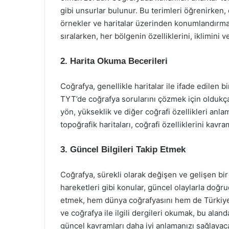
gibi unsurlar bulunur. Bu terimleri öğrenirken
örnekler ve haritalar üzerinden konumlandırmaya
sıralarken, her bölgenin özelliklerini, iklimini 
2. Harita Okuma Becerileri
Coğrafya, genellikle haritalar ile ifade edilen bi
TYT’de coğrafya sorularını çözmek için oldukça f
yön, yükseklik ve diğer coğrafi özellikleri anlam
topoğrafik haritaları, coğrafi özelliklerini kavr
3. Güncel Bilgileri Takip Etmek
Coğrafya, sürekli olarak değişen ve gelişen bir a
hareketleri gibi konular, güncel olaylarla doğrud
etmek, hem dünya coğrafyasını hem de Türkiye c
ve coğrafya ile ilgili dergileri okumak, bu aland
güncel kavramları daha iyi anlamanızı sağlayaca