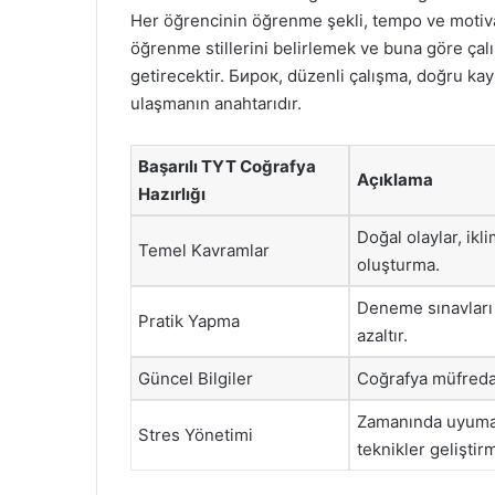
Her öğrencinin öğrenme şekli, tempo ve motivas
öğrenme stillerini belirlemek ve buna göre ça
getirecektir. Бирок, düzenli çalışma, doğru ka
ulaşmanın anahtarıdır.
Başarılı TYT Coğrafya
Açıklama
Hazırlığı
Doğal olaylar, ikl
Temel Kavramlar
oluşturma.
Deneme sınavları 
Pratik Yapma
azaltır.
Güncel Bilgiler
Coğrafya müfredat
Zamanında uyumak
Stres Yönetimi
teknikler geliştir