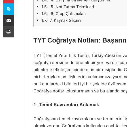
Skype
5. Not Tutma Teknikleri
6. Grup Çalışmaları
E-Posta ile paylaş
7. Kaynak Seçimi
Yazdır
TYT Coğrafya Notları: Başarın
TYT (Temel Yeterlilik Testi), Türkiye’deki ünive
coğrafya dersinin de önemli bir yeri vardır; ç
bilimlerle etkileşim içinde olan bir disiplindir. 
birbirleriyle olan ilişkilerini anlamamıza yard
bu konulardaki bilgileri iyi bir şekilde özümsem
Coğrafya notları oluşturmanın ve bu alanda baş
1. Temel Kavramları Anlamak
Coğrafyanın temel kavramlarını ve terimlerini i
olmak zordur. Coğrafyada kullanılan anahtar teri