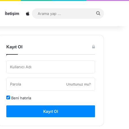
Sitemap
Arama
İletişim
yap
...
Kayıt Ol
Unuttunuz mu?
Beni hatırla
Kayıt Ol