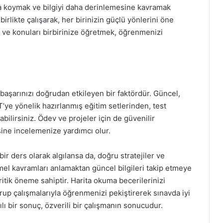
aya koymak ve bilgiyi daha derinlemesine kavramak
birlikte çalışarak, her birinizin güçlü yönlerini öne
k ve konuları birbirinize öğretmek, öğrenmenizi
aşarınızı doğrudan etkileyen bir faktördür. Güncel,
T’ye yönelik hazırlanmış eğitim setlerinden, test
bilirsiniz. Ödev ve projeler için de güvenilir
ine incelemenize yardımcı olur.
r ders olarak algılansa da, doğru stratejiler ve
l kavramları anlamaktan güncel bilgileri takip etmeye
ritik öneme sahiptir. Harita okuma becerilerinizi
grup çalışmalarıyla öğrenmenizi pekiştirerek sınavda iyi
lı bir sonuç, özverili bir çalışmanın sonucudur.