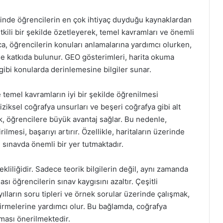
rinde öğrencilerin en çok ihtiyaç duyduğu kaynaklardan
etkili bir şekilde özetleyerek, temel kavramları ve önemli
rıca, öğrencilerin konuları anlamalarına yardımcı olurken,
de katkıda bulunur. GEO gösterimleri, harita okuma
i gibi konularda derinlemesine bilgiler sunar.
le temel kavramların iyi bir şekilde öğrenilmesi
iziksel coğrafya unsurları ve beşeri coğrafya gibi alt
k, öğrencilere büyük avantaj sağlar. Bu nedenle,
ilmesi, başarıyı artırır. Özellikle, haritaların üzerinde
 sınavda önemli bir yer tutmaktadır.
kliliğidir. Sadece teorik bilgilerin değil, aynı zamanda
sı öğrencilerin sınav kaygısını azaltır. Çeşitli
lların soru tipleri ve örnek sorular üzerinde çalışmak,
tirmelerine yardımcı olur. Bu bağlamda, coğrafya
lması önerilmektedir.