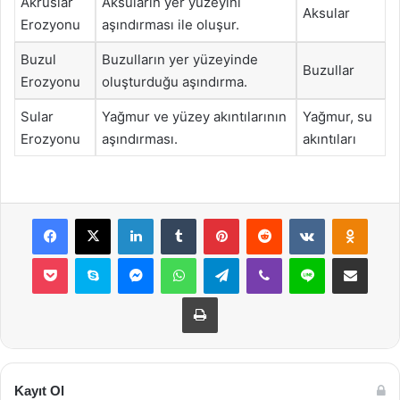
Akruslar
Aksuların yer yüzeyini
Aksular
Erozyonu
aşındırması ile oluşur.
Buzul
Buzulların yer yüzeyinde
Buzullar
Erozyonu
oluşturduğu aşındırma.
Sular
Yağmur ve yüzey akıntılarının
Yağmur, su
Erozyonu
aşındırması.
akıntıları
Facebook
X
LinkedIn
Tumblr
Pinterest
Reddit
VKontakte
Odnok
Pocket
Skype
Messenger
WhatsApp
Telegram
Viber
Line
E-Posta ile payla
Yazdır
Kayıt Ol