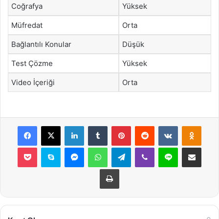
Coğrafya
Yüksek
Müfredat
Orta
Bağlantılı Konular
Düşük
Test Çözme
Yüksek
Video İçeriği
Orta
Facebook
X
LinkedIn
Tumblr
Pinterest
Reddit
VKontakte
Odnok
Pocket
Skype
Messenger
WhatsApp
Telegram
Viber
Line
E-Posta ile payla
Yazdır