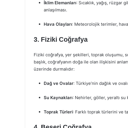
İklim Elemanları
: Sıcaklık, yağış, rüzgar g
anlaşılması.
Hava Olayları
: Meteorolojik terimler, hava
3. Fiziki Coğrafya
Fiziki coğrafya, yer şekilleri, toprak oluşumu, s
başlık, coğrafyanın doğa ile olan ilişkisini anl
üzerinde durmalıdır:
Dağ ve Ovalar
: Türkiye’nin dağlık ve ovalı
Su Kaynakları
: Nehirler, göller, yeraltı su
Toprak Türleri
: Farklı toprak türlerini ve 
4. Beşeri Coğrafya