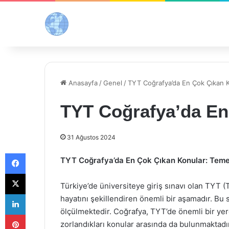
Anasayfa
/
Genel
/
TYT Coğrafya’da En Çok Çıkan 
TYT Coğrafya’da En
31 Ağustos 2024
Facebook
TYT Coğrafya’da En Çok Çıkan Konular: Temel B
X
Türkiye’de üniversiteye giriş sınavı olan TYT (T
LinkedIn
hayatını şekillendiren önemli bir aşamadır. Bu s
ölçülmektedir. Coğrafya, TYT’de önemli bir yere
Pinterest
zorlandıkları konular arasında da bulunmaktad