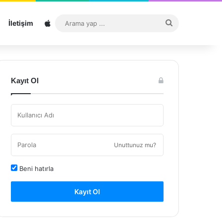
Sitemap
Arama
İletişim
yap
...
Kayıt Ol
Unuttunuz mu?
Beni hatırla
Kayıt Ol