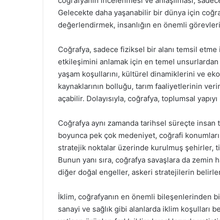
coğrafyanın incelenmesi ve anlaşılması, sadece b
Gelecekte daha yaşanabilir bir dünya için coğr
değerlendirmek, insanlığın en önemli görevleri
Coğrafya, sadece fiziksel bir alanı temsil etme 
etkileşimini anlamak için en temel unsurlardan 
yaşam koşullarını, kültürel dinamiklerini ve ek
kaynaklarının bolluğu, tarım faaliyetlerinin verim
açabilir. Dolayısıyla, coğrafya, toplumsal yapıyı
Coğrafya aynı zamanda tarihsel süreçte insan to
boyunca pek çok medeniyet, coğrafi konumları
stratejik noktalar üzerinde kurulmuş şehirler, t
Bunun yanı sıra, coğrafya savaşlara da zemin ha
diğer doğal engeller, askeri stratejilerin beli
İklim, coğrafyanın en önemli bileşenlerinden bir
sanayi ve sağlık gibi alanlarda iklim koşulları b