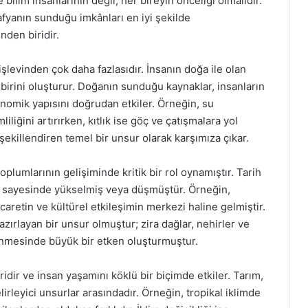
ilim insanlarının değil, her bireyin önceliği olmalıdır.
afyanın sunduğu imkânları en iyi şekilde
nden biridir.
işlevinden çok daha fazlasıdır. İnsanın doğa ile olan
birini oluşturur. Doğanın sunduğu kaynaklar, insanların
onomik yapısını doğrudan etkiler. Örneğin, su
liliğini artırırken, kıtlık ise göç ve çatışmalara yol
 şekillendiren temel bir unsur olarak karşımıza çıkar.
plumlarının gelişiminde kritik bir rol oynamıştır. Tarih
 sayesinde yükselmiş veya düşmüştür. Örneğin,
icaretin ve kültürel etkileşimin merkezi haline gelmiştir.
zırlayan bir unsur olmuştur; zira dağlar, nehirler ve
rlenmesinde büyük bir etken oluşturmuştur.
idir ve insan yaşamını köklü bir biçimde etkiler. Tarım,
elirleyici unsurlar arasındadır. Örneğin, tropikal iklimde