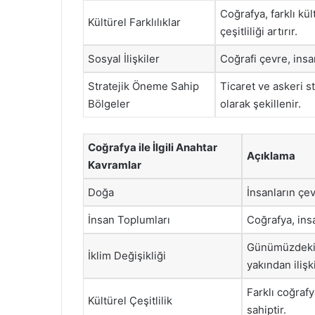
Coğrafya, farklı kü
Kültürel Farklılıklar
çeşitliliği artırır.
Sosyal İlişkiler
Coğrafi çevre, insanl
Stratejik Öneme Sahip
Ticaret ve askeri s
Bölgeler
olarak şekillenir.
Coğrafya ile İlgili Anahtar
Açıklama
Kavramlar
Doğa
İnsanların çe
İnsan Toplumları
Coğrafya, insa
Günümüzdeki e
İklim Değişikliği
yakından ilişki
Farklı coğrafy
Kültürel Çeşitlilik
sahiptir.