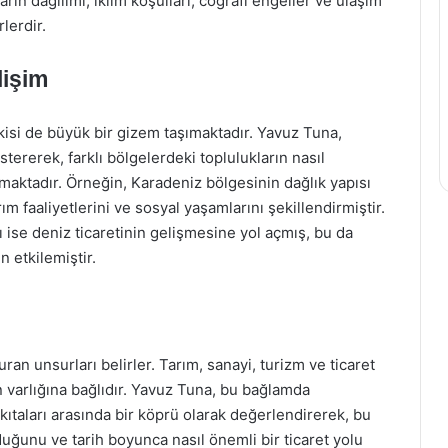
rın dağılımı, iklim koşulları, coğrafi engeller ve ulaşım
rlerdir.
lişim
tkisi de büyük bir gizem taşımaktadır. Yavuz Tuna,
stererek, farklı bölgelerdeki toplulukların nasıl
lamaktadır. Örneğin, Karadeniz bölgesinin dağlık yapısı
ım faaliyetlerini ve sosyal yaşamlarını şekillendirmiştir.
 ise deniz ticaretinin gelişmesine yol açmış, bu da
 etkilemiştir.
ran unsurları belirler. Tarım, sanayi, turizm ve ticaret
n varlığına bağlıdır. Yavuz Tuna, bu bağlamda
ıtaları arasında bir köprü olarak değerlendirerek, bu
uğunu ve tarih boyunca nasıl önemli bir ticaret yolu