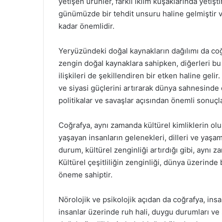
yetişen ürünler, farklı iklim kuşaklarında yetişti
günümüzde bir tehdit unsuru haline gelmiştir 
kadar önemlidir.
Yeryüzündeki doğal kaynakların dağılımı da coğr
zengin doğal kaynaklara sahipken, diğerleri bu 
ilişkileri de şekillendiren bir etken haline gel
ve siyasi güçlerini artırarak dünya sahnesinde 
politikalar ve savaşlar açısından önemli sonuçl
Coğrafya, aynı zamanda kültürel kimliklerin olu
yaşayan insanların gelenekleri, dilleri ve yaşam 
durum, kültürel zenginliği artırdığı gibi, aynı 
Kültürel çeşitliliğin zenginliği, dünya üzerind
öneme sahiptir.
Nörolojik ve psikolojik açıdan da coğrafya, insan
insanlar üzerinde ruh hali, duygu durumları ve so