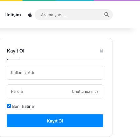
Sitemap
Arama
İletişim
yap
...
Kayıt Ol
Unuttunuz mu?
Beni hatırla
Kayıt Ol