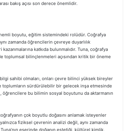
arası bakış açısı son derece önemlidir.
önemli boyutu, eğitim sistemindeki rolüdür. Coğrafya
 aynı zamanda öğrencilerin çevreye duyarlılık
ri kazanmalarına katkıda bulunmalıdır. Tuna, coğrafya
e toplumsal bilinçlenmeleri açısından kritik bir öneme
ilgi sahibi olmaları, onları çevre bilinci yüksek bireyler
e toplumların sürdürülebilir bir gelecek inşa etmesinde
en, öğrencilere bu bilimin sosyal boyutunu da aktarmanın
coğrafyanın çok boyutlu doğasını anlamak isteyenler
 yalnızca fiziksel çevrenin analizi değil, aynı zamanda
r. Tuna’nın eserinde doğanın estetiği, kültürel kimlik,