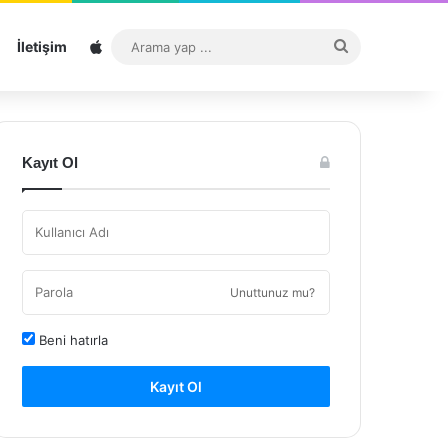
Sitemap
Arama
İletişim
yap
...
Kayıt Ol
Unuttunuz mu?
Beni hatırla
Kayıt Ol