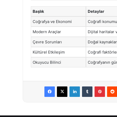
Başlık
Detaylar
Coğrafya ve Ekonomi
Coğrafi konumun
Modern Araçlar
Dijital haritalar
Çevre Sorunları
Doğal kaynaklar
Kültürel Etkileşim
Coğrafi faktörle
Okuyucu Bilinci
Coğrafyanın gün
Facebook
X
LinkedIn
Tumblr
Pintere