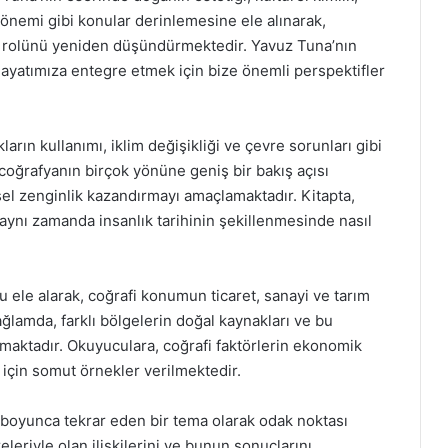
önemi gibi konular derinlemesine ele alınarak,
k rolünü yeniden düşündürmektedir. Yavuz Tuna’nın
hayatımıza entegre etmek için bize önemli perspektifler
rın kullanımı, iklim değişikliği ve çevre sorunları gibi
 coğrafyanın birçok yönüne geniş bir bakış açısı
l zenginlik kazandırmayı amaçlamaktadır. Kitapta,
, aynı zamanda insanlık tarihinin şekillenmesinde nasıl
ele alarak, coğrafi konumun ticaret, sanayi ve tarım
ağlamda, farklı bölgelerin doğal kaynakları ve bu
maktadır. Okuyuculara, coğrafi faktörlerin ekonomik
ı için somut örnekler verilmektedir.
 boyunca tekrar eden bir tema olarak odak noktası
eleriyle olan ilişkilerini ve bunun sonuçlarını