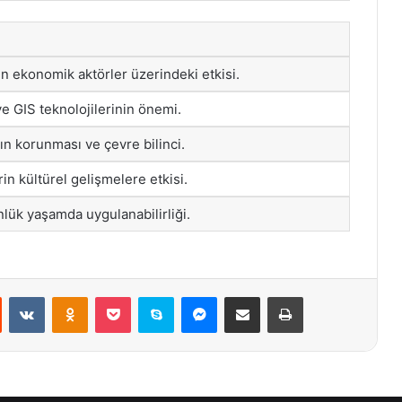
 ekonomik aktörler üzerindeki etkisi.
 ve GIS teknolojilerinin önemi.
ın korunması ve çevre bilinci.
rin kültürel gelişmelere etkisi.
lük yaşamda uygulanabilirliği.
st
Reddit
VKontakte
Odnoklassniki
Pocket
Skype
Messenger
E-Posta ile paylaş
Yazdır