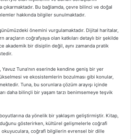
na çıkarmaktadır. Bu bağlamda, çevre bilinci ve doğal
lemler hakkında bilgiler sunulmaktadır.
 günümüzdeki önemini vurgulamaktadır. Dijital haritalar,
n araçların coğrafyaya olan katkıları detaylı bir şekilde
e akademik bir disiplin değil, aynı zamanda pratik
tedir.
i, Yavuz Tuna’nın eserinde kendine geniş bir yer
yükselmesi ve ekosistemlerin bozulması gibi konular,
nmektedir. Tuna, bu sorunlara çözüm arayışı içinde
ı daha bilinçli bir yaşam tarzı benimsemeye teşvik
yutlarına da yönelik bir yaklaşım geliştirmiştir. Kitap,
 olduğunu gösterirken, kültürel gelişmelerle coğrafi
, okuyuculara, coğrafi bilgilerin evrensel bir dille