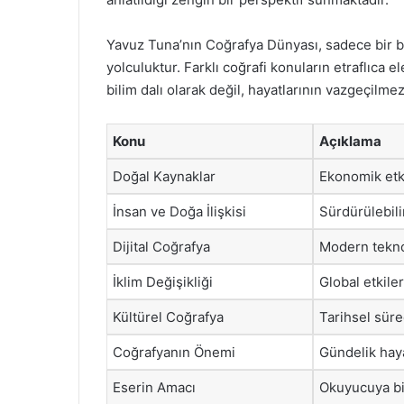
Yavuz Tuna’nın Coğrafya Dünyası, sadece bir bi
yolculuktur. Farklı coğrafi konuların etraflıca e
bilim dalı olarak değil, hayatlarının vazgeçilm
Konu
Açıklama
Doğal Kaynaklar
Ekonomik etki
İnsan ve Doğa İlişkisi
Sürdürülebilir
Dijital Coğrafya
Modern teknol
İklim Değişikliği
Global etkile
Kültürel Coğrafya
Tarihsel süreç
Coğrafyanın Önemi
Gündelik haya
Eserin Amacı
Okuyucuya bi