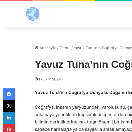
Anasayfa
/
Genel
/
Yavuz Tuna’nın Coğrafya Dünya
Yavuz Tuna’nın Coğ
17 Ekim 2024
Facebook
Yavuz Tuna’nın Coğrafya Dünyası: Doğanın Est
X
Coğrafya, insanın yeryüzündeki varoluşunu, çev
LinkedIn
anlamaya yönelik en kapsamlı disiplinlerden bir
bilimin derinliklerine ışık tutan önemli bir isi
Pinterest
sadece haritalarla ya da sayılarla anlatılamayac