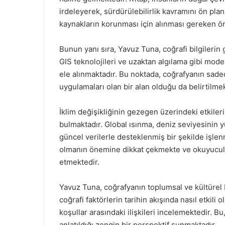
irdeleyerek, sürdürülebilirlik kavramını ön pla
kaynakların korunması için alınması gereken ön
Bunun yanı sıra, Yavuz Tuna, coğrafi bilgilerin
GIS teknolojileri ve uzaktan algılama gibi moder
ele alınmaktadır. Bu noktada, coğrafyanın sadec
uygulamaları olan bir alan olduğu da belirtilmek
İklim değişikliğinin gezegen üzerindeki etkiler
bulmaktadır. Global ısınma, deniz seviyesinin 
güncel verilerle desteklenmiş bir şekilde işle
olmanın önemine dikkat çekmekte ve okuyucular
etmektedir.
Yavuz Tuna, coğrafyanın toplumsal ve kültürel bo
coğrafi faktörlerin tarihin akışında nasıl etkili
koşullar arasındaki ilişkileri incelemektedir. Bu
anlatıldığı zengin bir perspektif sunmaktadır.