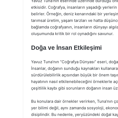
Yavuz Tuna’nın eserinde üzerinde durduğu önem
etkisidir. Coğrafya, insanların yaşadığı yerlerin 
belirler. Örneğin, deniz kenarındaki bir yerleşim
tarımsal üretim, yaşam tarzları ve hatta düşünce
bağlamda coğrafyanın, insanların dünyayı algılam
oluşumunda kritik bir rol oynadığını savunur.
Doğa ve İnsan Etkileşimi
Yavuz Tuna’nın “Coğrafya Dünyası” eseri, doğa 
İnsanlar, doğanın sunduğu kaynakları kullanara
sürdürülebilirlik açısından büyük bir önem taş
hayatının nasıl etkilenebileceğini örneklerle açık
çeşitlilik kaybı gibi sorunların doğanın insan ü
Bu konulara dair örnekler verirken, Tuna’nın çok
yer bilimi değil, aynı zamanda sosyoloji, ekonom
disiplindir. Bu nedenle, yeryüzündeki doğal kay