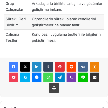
Grup
Arkadaşlarla birlikte tartışma ve çözümler
Çalışmaları
geliştirme imkanı.
Sürekli Geri
Öğrencilerin sürekli olarak kendilerini
Bildirim
geliştirmelerine olanak tanır.
Çalışma
Konu bazlı uygulama testleri ile bilgilerin
Testleri
pekiştirilmesi.
Facebook
X
LinkedIn
Tumblr
Pinterest
Reddit
VKontakte
Odnok
Pocket
Skype
Messenger
WhatsApp
Telegram
Viber
Line
E-Posta ile payla
Yazdır