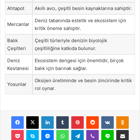
Ahtapot
Akıllı avcı, çeşitli besin kaynaklarına sahiptir.
Deniz tabanında estetik ve ekosistem için
Mercanlar
kritik öneme sahiptir.
Balık
Çeşitli türleriyle denizin biyolojik
Çeşitleri
çeşitliliğine katkıda bulunur.
Deniz
Ekosistem dengesi için önemlidir, birçok
Kestanesi
balık için barınak sağlar.
Oksijen üretiminde ve besin zincirinde kritik
Yosunlar
rol oynar.
Facebook
X
LinkedIn
Tumblr
Pinterest
Reddit
VKontakte
Odnok
Pocket
Skype
Messenger
WhatsApp
Telegram
Viber
Line
E-Posta ile payla