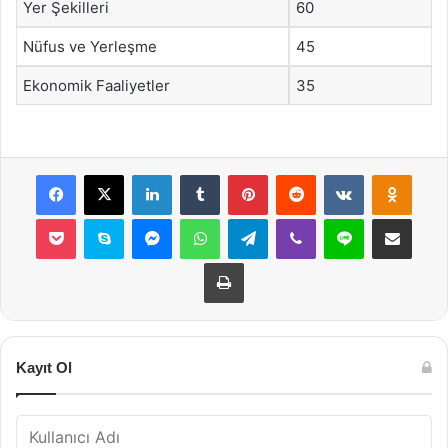
Yer Şekilleri
60
Nüfus ve Yerleşme
45
Ekonomik Faaliyetler
35
Facebook
X
LinkedIn
Tumblr
Pinterest
Reddit
VKontakte
Odnok
Pocket
Skype
Messenger
WhatsApp
Telegram
Viber
Line
E-Posta ile payla
Yazdır
Kayıt Ol