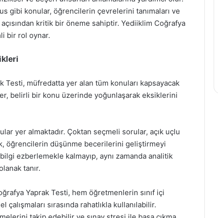
üfus gibi konular, öğrencilerin çevrelerini tanımaları ve
 açısından kritik bir öneme sahiptir. Yediiklim Coğrafya
 bir rol oynar.
kleri
ak Testi, müfredatta yer alan tüm konuları kapsayacak
er, belirli bir konu üzerinde yoğunlaşarak eksiklerini
orular yer almaktadır. Çoktan seçmeli sorular, açık uçlu
lik, öğrencilerin düşünme becerilerini geliştirmeyi
 bilgi ezberlemekle kalmayıp, aynı zamanda analitik
lanak tanır.
oğrafya Yaprak Testi, hem öğretmenlerin sınıf içi
 çalışmaları sırasında rahatlıkla kullanılabilir.
melerini takip edebilir ve sınav stresi ile başa çıkma