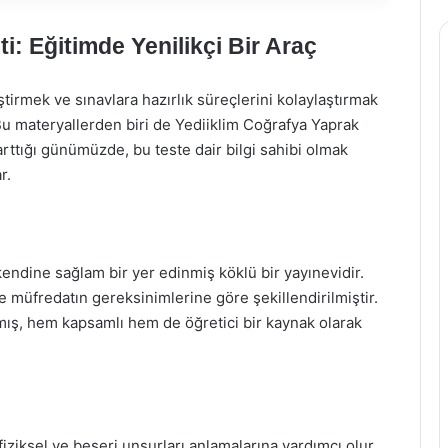
i: Eğitimde Yenilikçi Bir Araç
ştirmek ve sınavlara hazırlık süreçlerini kolaylaştırmak
. Bu materyallerden biri de Yediiklim Coğrafya Yaprak
arttığı günümüzde, bu teste dair bilgi sahibi olmak
r.
kendine sağlam bir yer edinmiş köklü bir yayınevidir.
 ve müfredatın gereksinimlerine göre şekillendirilmiştir.
mış, hem kapsamlı hem de öğretici bir kaynak olarak
iziksel ve beşeri unsurları anlamalarına yardımcı olur.