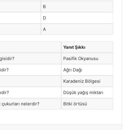
B
D
A
Yanıt Şıkkı
isidir?
Pasifik Okyanusu
idir?
Ağrı Dağı
Karadeniz Bölgesi
edir?
Düşük yağış miktarı
z çukurları nelerdir?
Bitki örtüsü