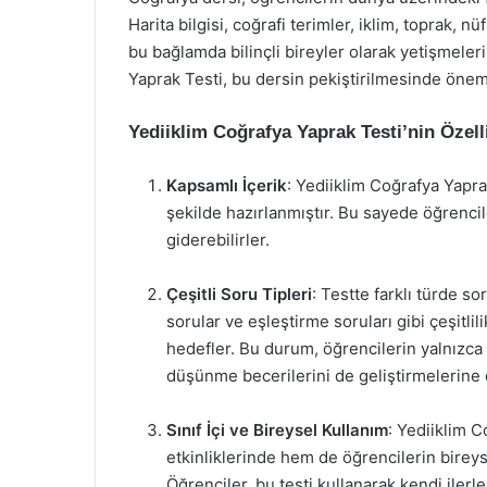
Harita bilgisi, coğrafi terimler, iklim, toprak, n
bu bağlamda bilinçli bireyler olarak yetişmeleri
Yaprak Testi, bu dersin pekiştirilmesinde önemli
Yediiklim Coğrafya Yaprak Testi’nin Özelli
Kapsamlı İçerik
: Yediiklim Coğrafya Yapr
şekilde hazırlanmıştır. Bu sayede öğrencil
giderebilirler.
Çeşitli Soru Tipleri
: Testte farklı türde s
sorular ve eşleştirme soruları gibi çeşitli
hedefler. Bu durum, öğrencilerin yalnızca
düşünme becerilerini de geliştirmelerine o
Sınıf İçi ve Bireysel Kullanım
: Yediiklim C
etkinliklerinde hem de öğrencilerin bireysel
Öğrenciler, bu testi kullanarak kendi ilerle