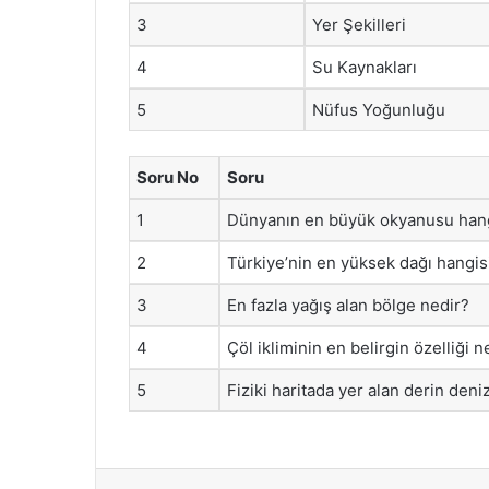
3
Yer Şekilleri
4
Su Kaynakları
5
Nüfus Yoğunluğu
Soru No
Soru
1
Dünyanın en büyük okyanusu hang
2
Türkiye’nin en yüksek dağı hangis
3
En fazla yağış alan bölge nedir?
4
Çöl ikliminin en belirgin özelliği n
5
Fiziki haritada yer alan derin deni