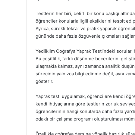
Testlerin her biri, belirli bir konu başlığı altı
öğrenciler konularla ilgili eksiklerini tespit ed
Ayrıca, sürekli tekrar ve pratik yaparak öğrencile
gününde daha fazla özgüvenle çıkmaları sağlan
Yediiklim Coğrafya Yaprak Testi’ndeki sorular, 
Bu çeşitlilik, farklı düşünme becerilerini gelişt
ulaşmakla kalmaz, aynı zamanda analitik düşünme
sürecinin yalnızca bilgi edinme değil, aynı z
gösterir.
Yaprak testi uygulamak, öğrencilere kendi öğren
kendi ihtiyaçlarına göre testlerin zorluk seviy
öğrencilerinin hangi konularda daha fazla yard
odaklı bir çalışma programı oluşturulması mümk
Özellikle coğrafya dersine yönelik hazırlık sür