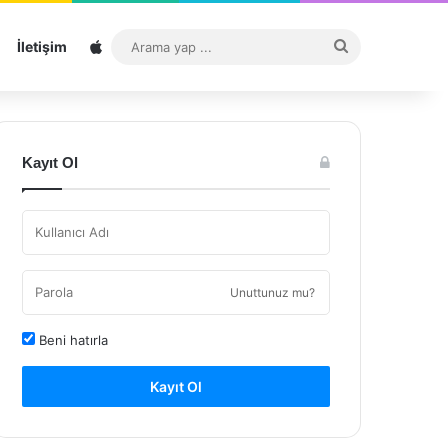
Sitemap
Arama
İletişim
yap
...
Kayıt Ol
Unuttunuz mu?
Beni hatırla
Kayıt Ol