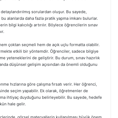
nda detaylandırılmış sorulardan oluşur. Bu sayede,
ip bu alanlarda daha fazla pratik yapma imkanı bulurlar.
rin bilgi kalıcılığı artırılır. Böylece öğrencilerin sınav
ır.
hem çoktan seçmeli hem de açık uçlu formatta olabilir.
irmekte etkili bir yöntemdir. Öğrenciler, sadece bilgiye
 yeteneklerini de geliştirir. Bu durum, sınav hazırlık
amanda düşünsel gelişim açısından da önemli olduğunu
me hızlarına göre çalışma fırsatı verir. Her öğrenci,
esinde seçim yapabilir. Ek olarak, öğretmenler de
ıma ihtiyaç duyduğunu belirleyebilir. Bu sayede, hedefe
ün hale gelir.
eçlerinde, görsel materyallerin kullanılması büyük önem