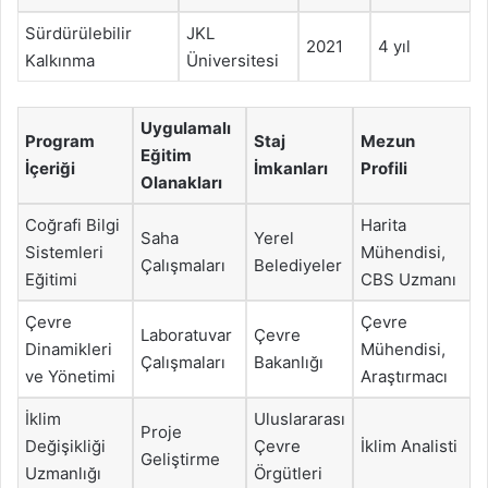
Sürdürülebilir
JKL
2021
4 yıl
Kalkınma
Üniversitesi
Uygulamalı
Program
Staj
Mezun
Eğitim
İçeriği
İmkanları
Profili
Olanakları
Coğrafi Bilgi
Harita
Saha
Yerel
Sistemleri
Mühendisi,
Çalışmaları
Belediyeler
Eğitimi
CBS Uzmanı
Çevre
Çevre
Laboratuvar
Çevre
Dinamikleri
Mühendisi,
Çalışmaları
Bakanlığı
ve Yönetimi
Araştırmacı
İklim
Uluslararası
Proje
Değişikliği
Çevre
İklim Analisti
Geliştirme
Uzmanlığı
Örgütleri