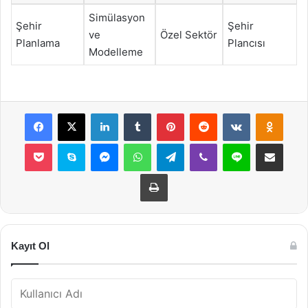
Simülasyon
Şehir
Şehir
ve
Özel Sektör
Planlama
Plancısı
Modelleme
Facebook
X
LinkedIn
Tumblr
Pinterest
Reddit
VKontakte
Odnok
Pocket
Skype
Messenger
WhatsApp
Telegram
Viber
Line
E-Posta ile payla
Yazdır
Kayıt Ol