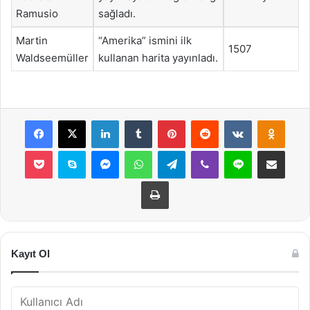
Ramusio
sağladı.
Martin
“Amerika” ismini ilk
1507
Waldseemüller
kullanan harita yayınladı.
Facebook
X
LinkedIn
Tumblr
Pinterest
Reddit
VKontakte
Odnok
Pocket
Skype
Messenger
WhatsApp
Telegram
Viber
Line
E-Posta ile payla
Yazdır
Kayıt Ol