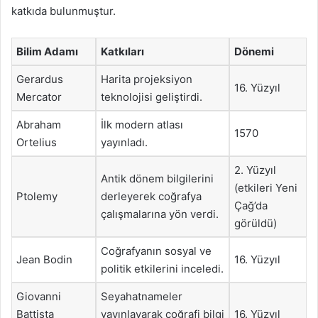
katkıda bulunmuştur.
Bilim Adamı
Katkıları
Dönemi
Gerardus
Harita projeksiyon
16. Yüzyıl
Mercator
teknolojisi geliştirdi.
Abraham
İlk modern atlası
1570
Ortelius
yayınladı.
2. Yüzyıl
Antik dönem bilgilerini
(etkileri Yeni
Ptolemy
derleyerek coğrafya
Çağ’da
çalışmalarına yön verdi.
görüldü)
Coğrafyanın sosyal ve
Jean Bodin
16. Yüzyıl
politik etkilerini inceledi.
Giovanni
Seyahatnameler
Battista
yayınlayarak coğrafi bilgi
16. Yüzyıl