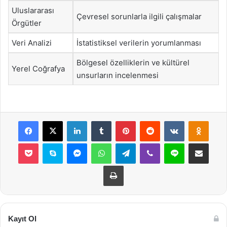
Uluslararası
Çevresel sorunlarla ilgili çalışmalar
Örgütler
Veri Analizi
İstatistiksel verilerin yorumlanması
Bölgesel özelliklerin ve kültürel
Yerel Coğrafya
unsurların incelenmesi
Facebook
X
LinkedIn
Tumblr
Pinterest
Reddit
VKontakte
Odnok
Pocket
Skype
Messenger
WhatsApp
Telegram
Viber
Line
E-Posta ile payla
Yazdır
Kayıt Ol