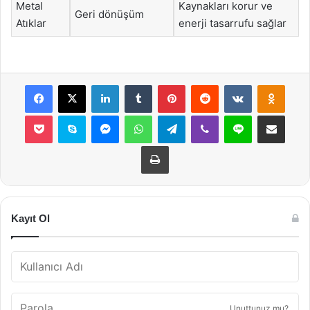
Metal
Kaynakları korur ve
Geri dönüşüm
Atıklar
enerji tasarrufu sağlar
Facebook
X
LinkedIn
Tumblr
Pinterest
Reddit
VKontakte
Odnok
Pocket
Skype
Messenger
WhatsApp
Telegram
Viber
Line
E-Posta ile payla
Yazdır
Kayıt Ol
Unuttunuz mu?