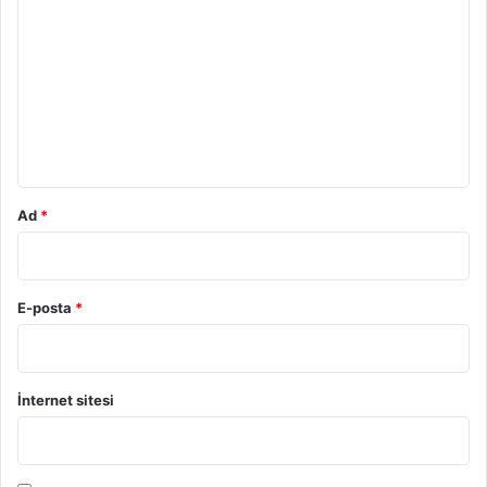
o
r
u
m
*
Ad
*
E-posta
*
İnternet sitesi