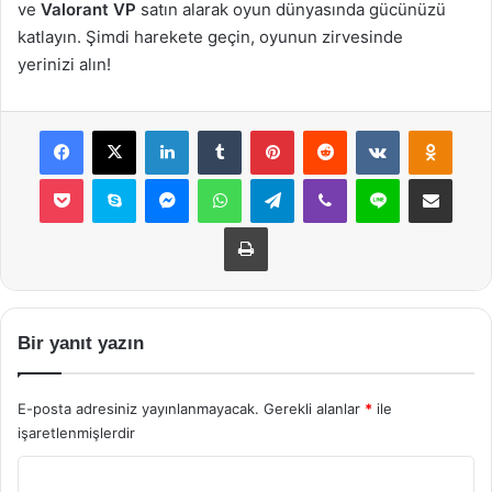
ve
Valorant VP
satın alarak oyun dünyasında gücünüzü
katlayın. Şimdi harekete geçin, oyunun zirvesinde
yerinizi alın!
Facebook
X
LinkedIn
Tumblr
Pinterest
Reddit
VKontakte
Odnok
Pocket
Skype
Messenger
WhatsApp
Telegram
Viber
Line
E-Posta ile payla
Yazdır
Bir yanıt yazın
E-posta adresiniz yayınlanmayacak.
Gerekli alanlar
*
ile
işaretlenmişlerdir
Y