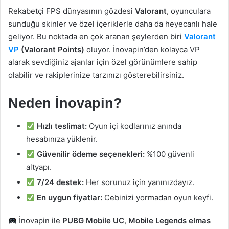
Rekabetçi FPS dünyasının gözdesi
Valorant
, oyunculara
sunduğu skinler ve özel içeriklerle daha da heyecanlı hale
geliyor. Bu noktada en çok aranan şeylerden biri
Valorant
VP
(Valorant Points)
oluyor. İnovapin’den kolayca VP
alarak sevdiğiniz ajanlar için özel görünümlere sahip
olabilir ve rakiplerinize tarzınızı gösterebilirsiniz.
Neden İnovapin?
Hızlı teslimat:
Oyun içi kodlarınız anında
hesabınıza yüklenir.
Güvenilir ödeme seçenekleri:
%100 güvenli
altyapı.
7/24 destek:
Her sorunuz için yanınızdayız.
En uygun fiyatlar:
Cebinizi yormadan oyun keyfi.
İnovapin ile
PUBG Mobile UC
,
Mobile Legends elmas