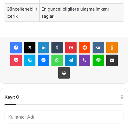
Güncellenebilir
En güncel bilgilere ulaşma imkanı
İçerik
sağlar.
Facebook
X
LinkedIn
Tumblr
Pinterest
Reddit
VKontakte
Odnok
Pocket
Skype
Messenger
WhatsApp
Telegram
Viber
Line
E-Posta ile payla
Yazdır
Kayıt Ol