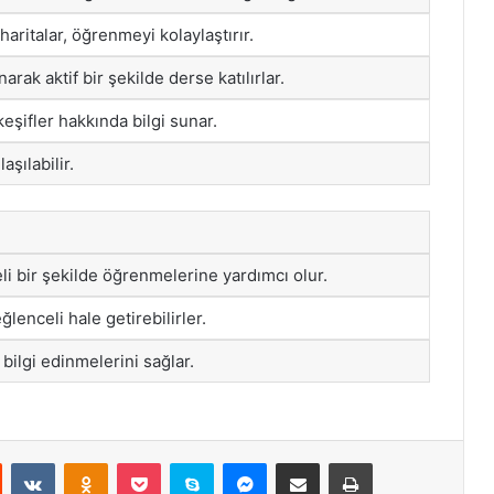
 haritalar, öğrenmeyi kolaylaştırır.
narak aktif bir şekilde derse katılırlar.
keşifler hakkında bilgi sunar.
aşılabilir.
eli bir şekilde öğrenmelerine yardımcı olur.
ğlenceli hale getirebilirler.
 bilgi edinmelerini sağlar.
st
Reddit
VKontakte
Odnoklassniki
Pocket
Skype
Messenger
E-Posta ile paylaş
Yazdır