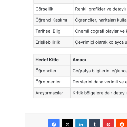
Görsellik
Renkli grafikler ve detaylı
Öğrenci Katılımı
Öğrenciler, haritaları kulla
Tarihsel Bilgi
Önemli coğrafi olaylar ve 
Erişilebilirlik
Çevrimiçi olarak kolayca ul
Hedef Kitle
Amacı
Öğrenciler
Coğrafya bilgilerini eğlenc
Öğretmenler
Derslerini daha verimli ve e
Araştırmacılar
Kritik bölgelere dair detaylı
Facebook
X
LinkedIn
Tumblr
Pintere