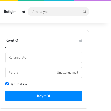
Sitemap
Arama
İletişim
yap
...
Kayıt Ol
Unuttunuz mu?
Beni hatırla
Kayıt Ol